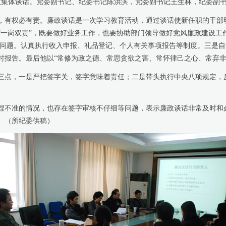
政集体谈话。党委副书记、纪委书记陈洪滨，党委副书记王生林，纪委副
，有权必有责。廉政谈话是一次学习教育活动，通过谈话使新任职的干部
“一岗双责”，既要做好业务工作，也要协助部门领导做好党风廉政建设工
德问题。认真执行收入申报、礼品登记、个人有关事项报告等制度。三是
时报告。最后他以“常修为政之德、常思贪欲之害、常怀律己之心、常弃非
三点，一是严把签字关，签字意味着责任；二是带头执行中央八项规定，
不准的情况，也存在签字审核不仔细等问题，表示廉政谈话非常及时和
。（所纪委供稿）