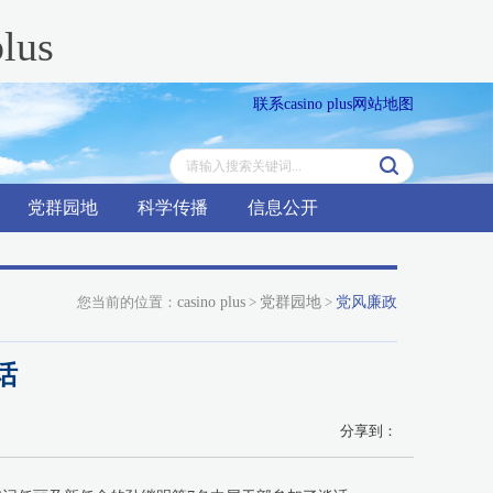
us
联系casino plus
网站地图
党群园地
科学传播
信息公开
您当前的位置：
casino plus
>
党群园地
>
党风廉政
话
分享到：