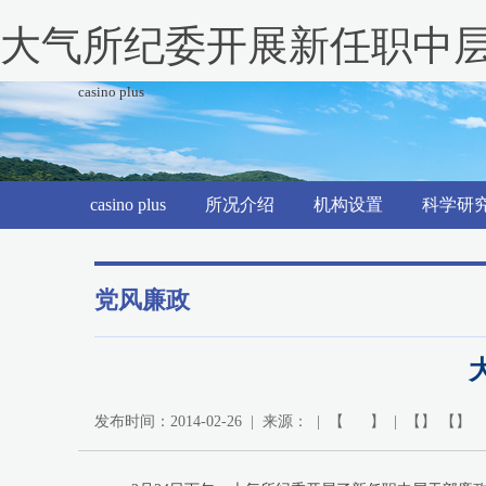
大气所纪委开展新任职中层干部廉
casino plus
casino plus
所况介绍
机构设置
科学研
党风廉政
发布时间：2014-02-26 | 来源： | 【 】 | 【】 【】