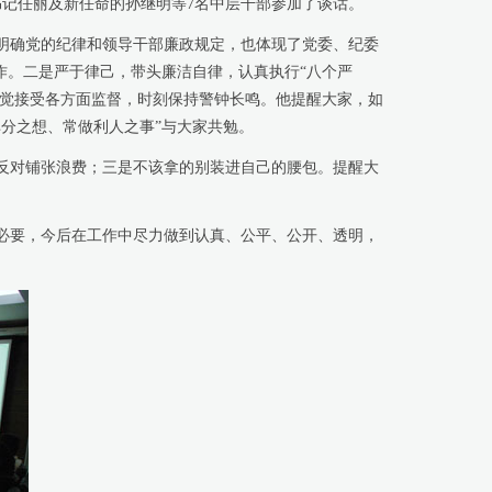
书记任丽及新任命的孙继明等
7
名中层干部参加了谈话。
明确党的纪律和领导干部廉政规定，也体现了党委、纪委
作。二是严于律己，带头廉洁自律，认真执行“八个严
自觉接受各方面监督，时刻保持警钟长鸣。他提醒大家，如
分之想、常做利人之事”与大家共勉。
反对铺张浪费；三是不该拿的别装进自己的腰包。提醒大
必要，今后在工作中尽力做到认真、公平、公开、透明，