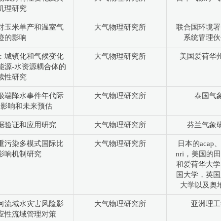
机理研究
对玉米单产和温室气
大气物理研究所
联合国环境署
迹的影响
系统管理伙
china：城镇化和气候变化
大气物理研究所
美国爱荷华
能源-水资源耦合体的
续性研究
极端降水事件年代际
大气物理研究所
泰国气
，影响和未来预估
据验证和应用研究
大气物理研究所
芬兰气象
重污染多模式国际比
大气物理研究所
日本的acap、
影响机制研究
nri，美国的
和爱荷华大学
国大学，英国
大学以及奥地利
河流域水灾害风险影
大气物理研究所
亚洲理工
应性流域管理对策