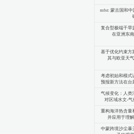
mfst: 蒙古国
复合型极端干旱
在亚洲东
基于优化约束方
其与欧亚天
考虑初始和模式
预报新方法在台
气候变化：人类
对区域水文-
重构海洋热含量
并应用于理
中蒙跨境沙尘暴