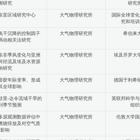
测研究
研究
东亚区域研究中心
大气物理研究所
国际全球变化
究和培训
氧干沉降的控制因子
大气物理研究所
希伯来
涡动相关法研究
东非季风变化与亚洲
大气物理研究所
埃及开罗大
河径流及埃及水资源
响研究
溶胶年际变率、形成
大气物理研究所
德国于利希
其全球影响
默里-达令流域干旱的
大气物理研究所
英联邦科学与
到季节预测
组织
多源观测数据评估中
大气物理研究所
伦敦大学国
燃烧排放及对空气质
量影响