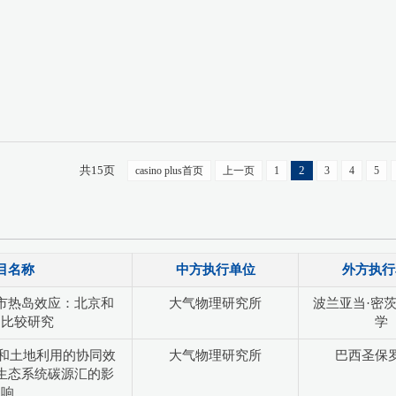
共15页
2
casino plus首页
上一页
1
3
4
5
目名称
中方执行单位
外方执行
市热岛效应：北京和
大气物理研究所
波兰亚当·密
的比较研究
学
候变化和土地利用的协同效
大气物理研究所
巴西圣保
生态系统碳源汇的影
响