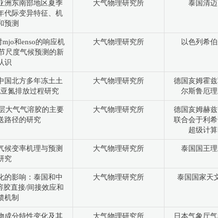
亚洲东南部地区夏季
大气物理研究所
泰国清迈
年代际变异特征、机
和预测
jo和enso的响应机
大气物理研究所
以色列希伯
季节尺度气候预测的新
认识
中国北方多年冻土土
大气物理研究所
德国亥姆霍兹
化亚氮排放过程研究
尔斯鲁厄理
流层大气气溶胶的主要
大气物理研究所
德国亥姆赫兹
送路径的研究
联合会于利希
超级计算
气候变率机理与预测
大气物理研究所
泰国国王理
研究
化的影响：泰国和中
大气物理研究所
泰国国家天
溶胶直接/间接效应和
馈机制
物成分特性变化及其
大气物理研究所
日本气象厅气