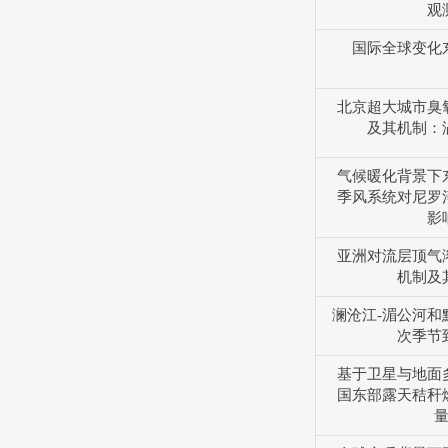
观
国际全球变化
北京超大城市臭
及其机制：
气候暖化背景下
季风系统对尼罗
影
亚洲对流层顶气
机制及
澜沧江-湄公河和
次季节
基于卫星与地面
国东部露天秸秆