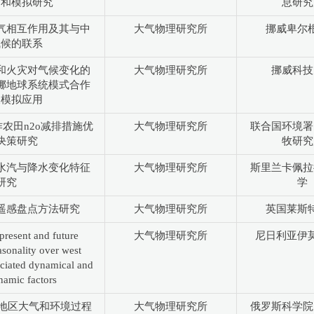
测和模拟研究
息研究
气相互作用及其与中
大气物理研究所
挪威卑尔
气候的联系
和火灾对气候变化的
大气物理研究所
挪威科技
挪地球系统模式合作
及模拟应用
农田n2o减排措施优
大气物理研究所
联合国环境署
决策研究
牧研究
水汽与降水变化特征
大气物理研究所
斯里兰卡佩拉
研究
学
遥感盘点方法研究
大气物理研究所
英国莱斯
present and future
大气物理研究所
尼日利亚伊
asonality over west
ociated dynamical and
amic factors
极地区大气和环境过程
大气物理研究所
俄罗斯科学院