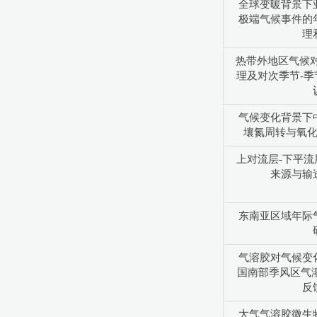
全球变暖背景下
极端气候事件的
理
热带外地区气候对m
理及对次季节-
气候变化背景下
壤氮周转与氧
上对流层-下平
来源与输
东南亚区域年际
气溶胶对气候变
国南部季风区气
反
大气气溶胶微生