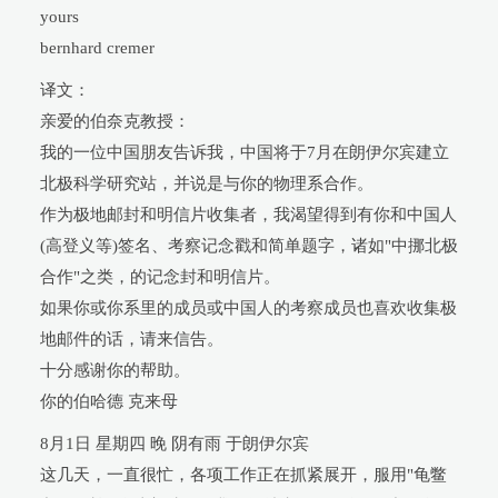
yours
bernhard cremer
译文：
亲爱的伯奈克教授：
我的一位中国朋友告诉我，中国将于7月在朗伊尔宾建立
北极科学研究站，并说是与你的物理系合作。
作为极地邮封和明信片收集者，我渴望得到有你和中国人
(高登义等)签名、考察记念戳和简单题字，诸如"中挪北极
合作"之类，的记念封和明信片。
如果你或你系里的成员或中国人的考察成员也喜欢收集极
地邮件的话，请来信告。
十分感谢你的帮助。
你的伯哈德 克来母
8月1日 星期四 晚 阴有雨 于朗伊尔宾
这几天，一直很忙，各项工作正在抓紧展开，服用"龟鳖