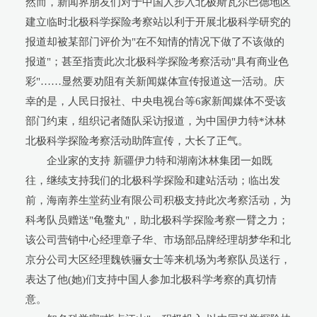
然而，新闻界朋友们对于中国人步入北极斯瓦尔巴德地区
建立临时北极科学探险考察站以利于开展北极科学研究的
报道却被某部门评价为"在不知情的情况下做了不该做的
报道"；甚至指责此次北极科学探险考察活动"具有商业色
彩"……显然要劝阻有关新闻媒体宣传报道这一活动。庆
幸的是，人民日报社、中央电视台等6家新闻媒体不受该
部门约束，组织记者随队采访报道，为中国伊力特*沐林
北极科学探险考察活动助阵宣传，大长了正气。
企业家的支持 新疆伊力特和湖南沐林集团一如既
往，继续支持我们的北极科学探险和建站活动；临出发
前，海南养生堂药业有限公司积极支持此次考察活动，为
科考队员赠送"龟鳖丸"，助北极科学探险考察一臂之力；
该公司营销中心经理章子华、市场部品牌经理胡梦华和北
京分公司大区经理魏铁骊女士等来机场为考察队员送行，
表达了他(她)们支持中国人参加北极科学考察的真切情
意。