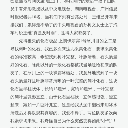
己是当地时间夜里9点过了。和我同行的最后一批下山队
员中有朱彤教授以及中央电视台、湖南电视台、广州信息
时报记者共10名。当我们下到有公路处时，王维己开车来
接我们，累得走不动了的中央电视台的孙树文女士上了汽
车时说王维"真是及时雨"，逗得大家都笑了。
先得後失的化石极品 上朗伊尔宾1号冰川目的之二是
寻找树叶的化石。我已多次来这儿采集化石，要求采集化
石的标准较高，希望找到树叶完整、叶脉清晰、石头质量
好的化石。除此以外的一般化石都被我当场送给初来的队
友了。在冰川上的一块裸露冰碛处，我意外地找到了一块
石头质量好且叶脉非常清晰的一叶完整的阔叶化石，这块
化石呈半柱状体，长约15厘米，宽约10厘米，一叶完整
的阔叶呈弧形直立，由于化石呈柱状，立体感很强，竖立
起来，宛如一片巨叶兀立。这是经我从泥中翻出来用冰水
清洗后才得以观其真容的。我爱不释手。两位队友多次向
我索求均未果。我奇怪自己为什么突然变得如此"小气"！