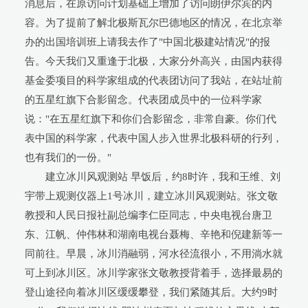
消息后，在原访问计划基础上增加了访问朗伊尔宾的内
容。为了提前了解北极斯瓦尔巴德地区的情况，在北京举
办的出国培训班上请我去作了"中国北极建站情况"的报
告。今天我们又重逢于北极，大家分外高兴，由国内获得
基金委项目的科学家组成的代表团访问了我站，在站址前
的五星红旗下合影留念。代表团成员中的一位科学家
说："在五星红旗下和你们合影留念，非常自豪。你们代
表中国的科学家，代表中国人步入世界北极科研的行列，
也有我们的一份。"
建立冰川风观测站 早饭后，约8时许，我和王维、刘
宇带上观测仪器上1号冰川，建立冰川风观测站。张文敬
教授和人民日报社副总编李仁臣同志，中央电视台唐卫
东、江帆、仲伟林和湖南电视台聂梅、辛艳和倪建新等一
同前往。早晨，冰川消融弱，河水径流很小，不用淌水就
可上到冰川区。冰川学家张文敬教授背着手，选择最易的
登山途径向着冰川区缓缓攀登，我们紧随其后。大约9时