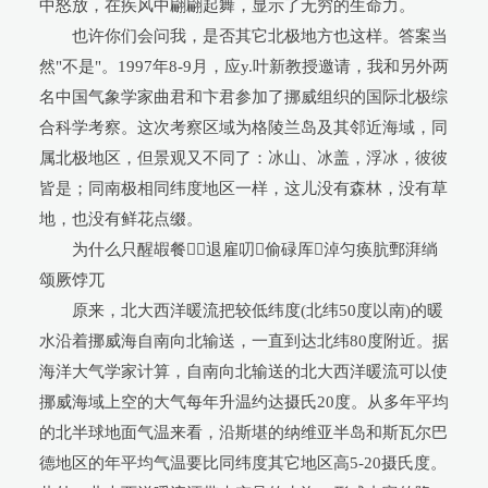
中怒放，在疾风中翩翩起舞，显示了无穷的生命力。
也许你们会问我，是否其它北极地方也这样。答案当
然"不是"。1997年8-9月，应y.叶新教授邀请，我和另外两
名中国气象学家曲君和卞君参加了挪威组织的国际北极综
合科学考察。这次考察区域为格陵兰岛及其邻近海域，同
属北极地区，但景观又不同了：冰山、冰盖，浮冰，彼彼
皆是；同南极相同纬度地区一样，这儿没有森林，没有草
地，也没有鲜花点缀。
为什么只醒嘏餐：退雇叨偷碌厍淖匀痪肮鄄湃绱
颂厥饽兀
原来，北大西洋暖流把较低纬度(北纬50度以南)的暖
水沿着挪威海自南向北输送，一直到达北纬80度附近。据
海洋大气学家计算，自南向北输送的北大西洋暖流可以使
挪威海域上空的大气每年升温约达摄氏20度。从多年平均
的北半球地面气温来看，沿斯堪的纳维亚半岛和斯瓦尔巴
德地区的年平均气温要比同纬度其它地区高5-20摄氏度。