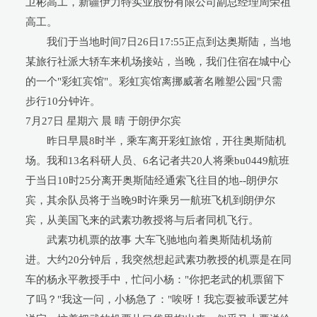
卫彬高工，新疆伊力特实业股份有限公司副总经理周荣祖
高工。
我们于当地时间7日26日17:55正点到达奥斯陆，当地
某旅行社派大轿车来机场接站，当晚，我们住宿在城中心
的一个"彩虹宾馆"。彩虹宾馆离挪威著名雕塑公园"只需
步行10分钟许。
7月27日 星期六 晨 晴 于朗伊尔宾
昨日早晨8时半，乘车离开彩虹旅馆，开往奥斯陆机
场。我和13名科研人员、6名记者共20人将乘bu0449航班
于当日10时25分离开奥斯陆经通索飞往目的地--朗伊尔
宾，其余队员将于当晚9时许乘另一航班飞机到朗伊尔
宾，从美国飞来的武素功教授将与后者同机飞行。
武素功机票的故事 大车飞驰地向着奥斯陆机场前
进。大约20分钟后，我突然想起武素功教授的机票是在同
车的杨永平教授手中，忙问小杨："你把老武的机票留下
了吗？"我这一问，小杨急了："唉呀！我忘耍被乖谖艺舛