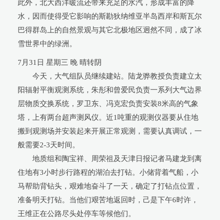
此外，北大西洋暖流还带来充足的水汽，形成丰富的降
水，因而使得受它影响的斯勘狄纳维亚半岛西岸和斯瓦尔
巴得群岛上的自然景观与其它北极地区迥然不同，成了冰
雪世界中的绿洲。
7月31日 星期三 晚 晴转阴
今天，大气组队员继续建站。陆龙骅教授负责建立太
阳辐射平衡观测系统，朱彤和曾爱民负责一系列大气边界
层物质交换系统，罗卫东、冯克宏负责安装8米高的气象
塔，上有两台超声测风仪。近1吨重的观测仪器要从住地
搬到观测场并安装起来开展正常观测，需要认真调试，一
般需要2-3天时间。
地质组和陶宝祥、周荣祖及天津日报记者马建龙到离
住地有3小时步行路程的湖泊去打钻。小储背着气船，小
马帮助背钻头，艰难地奋斗了一天，确定了打钻点位置，
准备明天打钻。当他们艰苦地返回时，己是下午6时许，
王维正在公路尽头处停车等候他们。