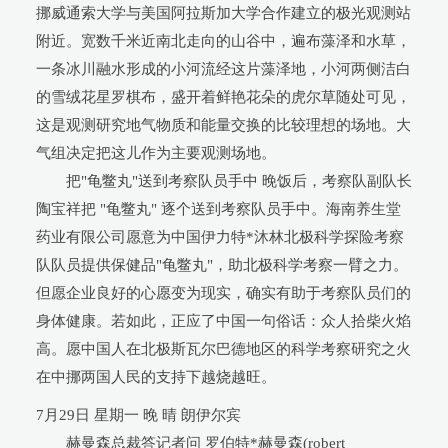
挪威通索大学与美国阿拉斯加大学合作建立的极光观测站
附近。宽数千米近南北走向的山谷中，遍布藻泽和水草，
一条冰川融水形成的小河流经这片藻泽地，小河两侧洁白
的雪绒花星罗棋布，盛开着鲜艳花朵的虎尔草随处可见，
这是观测研究地气物质和能量交换的比较理想的场地。大
气组决定把这儿作为主要观测场地。
把"龟鳖丸"送到考察队员手中 晚饭后，考察队副队长
陶宝祥把 "龟鳖丸" 逐个送到考察队员手中。海南养生堂
药业有限公司愿意为中国伊力特*沐林北极科学探险考察
队队员提供保健品"龟鳖丸"，助北极科学考察一臂之力。
但愿企业良好的心愿变为现实，确实有助于考察队员们的
身体健康。若如此，正应了中国一句俗话：众人拾柴火焰
高。愿中国人在北极斯瓦尔巴德地区的科学考察研究之火
在中挪两国人民的支持下越烧越旺。
7月29日 星期一 晚 晴 朗伊尔宾
赫曼森总裁答记者问 罗伯特*赫曼森(robert