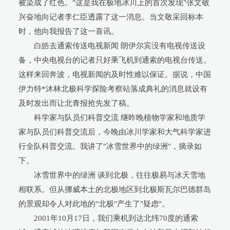
被染成了红色。"这是我在极地冰川上的首次发现"张文敬
兴奋地向记者李仁臣透露了这一消息。当文敬采回标本
时，他向我报告了这一喜讯。
白皓去通索传送电视新闻 朗伊尔宾没有电视传送设
备，中央电视台的记者只好乘飞机到通索的电视台传送。
这样来回奔波，电视新闻的及时性难以保证。据说，中国
伊力特*沐林北极科学探险考察站落成典礼的消息就设有
及时发出而让北青报抢先发了稿。
科学家与队员们科普交流 继昨晚植物学家和地质学
家与队员们科普交流后，今晚由冰川学家和大气科学家进
行全队科普交流。我讲了"冰雪世界中的绿洲"，摘录如
下。
冰雪世界中的绿洲 谈到北极，往往极易与冰天雪地
相联系。但从挪威本土的北极地区到北极斯瓦尔巴德群岛
的景观却令人对此地的"北极"产生了"疑虑"。
2001年10月17日，我们乘机到达北纬70度的通索