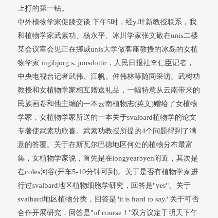
上打的第一钻。
中外植物学家促膝交谈 下午5时，经y.叶新教授联系，我
和植物学家武素功、杨永平、冰川学家张文敬在unis二楼
某会议室会见正在挪威unis大学做客座教授的冰岛的女植
物学家 ingibjorg s. jonsdottir，人民日报社李仁臣记者，
中央电视台记者武伟、江帆、仲伟林等随同采访。武树功
教授和女植物学家相互赠送礼品，一幅特意从云南带来的
民族画卷和他主编的一本云南植物志(英文)赠给了女植物
学家，女植物学家所送的一本关于svalbard植物学的论文
专著使武素功欣喜。武素功教授所提的4个问题得到了满
意的答覆。关于在斯瓦尔巴德地区何处的植物分布最富
集，女植物学家说，首先是在longyearbyen附近，其次是
在coles河谷(开车5-10分钟可到)。关于是否有植物学家进
行过svalbard地区植物细胞学研究，回答是"yes"。关于
svalbard地区植物分类，回答是"it is hard to say."关于可否
合作开展研究，回答是"of course！"双方议定于明天下午