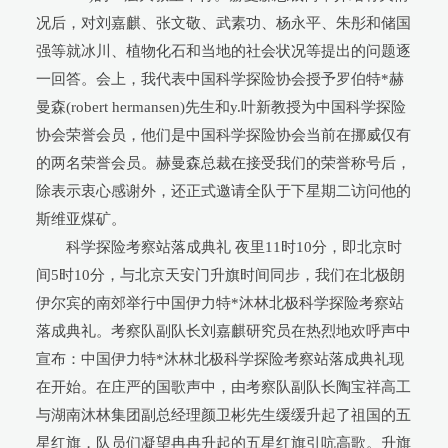
况后，对刘嘉麒、张文敬、武素功、杨永平、朱彤和储国
强等就冰川、植物化石和当地的社会状况等提出的问题逐
一回答。会上，我代表中国科学探险协会授予罗伯特*赫
曼森(robert hermansen)先生和y.叶新教授为中国科学探险
协会荣誉会员，他们是中国科学探险协会当前在挪威仅有
的两名荣誉会员。赫曼森总裁在接受我们的荣誉称号后，
除表示衷心感谢外，还正式邀请全队于下星期二访问他的
斯维亚煤矿。
科学探险考察站落成典礼 夜里11时10分，即北京时
间5时10分，与北京天安门升旗时间同步，我们在北极朗
伊尔宾的南郊举行中国伊力特*沐林北极科学探险考察站
落成典礼。考察队副队长刘嘉麒研究员在热烈地欢呼声中
宣布：中国伊力特*沐林北极科学探险考察站落成典礼现
在开始。在庄严的国歌声中，由考察队副队长陶宝祥高工
与湖南沐林集团副总经理颜卫彬先生缓缓升起了祖国的五
星红旗，队员们凝望冉冉升起的五星红旗引吭高歌。升旗