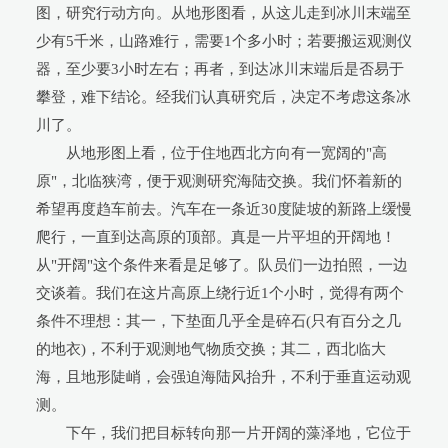
图，研究行动方向。从地形图看，从这儿走到冰川末端至
少有5千米，山路难行，需要1个多小时；若要搬运观测仪
器，至少要3小时左右；再者，到达冰川末端后是否易于
攀登，难下结论。经我们认真研究后，决定不考虑这条冰
川了。
从地形图上看，位于住地西北方向有一宽阔的"高
原"，北临狭湾，便于观测研究海陆交换。我们怀着新的
希望再度趋车前去。汽车在一条近30度陡坡的新路上缓慢
爬行，一直到达高原的顶部。真是一片平坦的开阔地！
从"开阔"这个条件来看是足够了。队员们一边拍照，一边
交谈着。我们在这片高原上绕行近1个小时，觉得有两个
条件不理想：其一，下垫面几乎全是碎石(只有百分之几
的地衣)，不利于观测地气物质交换；其二，西北临大
海，且地形陡峭，会强迫海陆风抬升，不利于垂直运动观
测。
下午，我们把目标转向那一片开阔的藻泽地，它位于