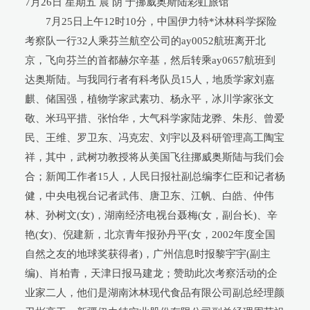
7月26日 星期五 晨 阴 于挪威奥斯陆彩虹旅馆
7月25日上午12时10分，中国伊力特*沐林科学探险
考察队一行32人乘芬兰航空公司的ay0052航班离开北
京，飞向芬兰的首都赫尔辛基，然后转乘ay0657航班到
达奥斯陆。与我同行者有科考队员15人，地质学家刘嘉
麒、储国强，植物学家武素功、杨永平，冰川学家张文
敬、米玛平措、张怡华，大气科学家陆龙骅、朱彤、曾爱
民、王维、罗卫东、冯克宏、刘宇以及科研管理高工陶宝
祥，其中，武树功教授将从美国飞往挪威奥斯陆与我们会
合；新闻工作者15人，人民日报社副总编李仁臣和记者杨
健，中央电视台记者武伟、唐卫东、江帆、白皓、仲伟
林、孙树文(女)，湖南经济电视台聂梅(女，副台长)、辛
艳(女)、倪建新，北京青年报孙丹平(女，2002年度全国
自然之友的地球奖获得者)，广州信息时报黎宇宇(副主
编)、肖柏青，天津日报马建龙；赞助此次考察活动的企
业家二人，他们是湖南沐林现代食品有限公司副总经理颜