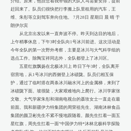
介绍。原来，他挂念着我带领的大队人马需要安排，提前
赶回来了。队员们很快把行李搬上队里租用的汽车，王
维、朱彤等立刻驾车奔向住地。 7月28日 星期日 晨 晴 于
朗伊尔宾
从北京出发以来一直奔波不停。昨天到达目的地后，
上午稍事休息，下午3时全队向1号冰川前进。这次活动是
今年全队的第一次野外考察，主要是冰川与大气科学组的
选点工作。除陶宝祥同志外，全队都登上了冰川区。
五星红旗飘扬在北极冰川上 昨日下午3时，全队离开
宿营地，从1号冰川的西侧登上冰碛陇。队员们相互保
护，通过了临时搭在两条冰川融水河上的金属梯，来到了
冰碛陇下面。坡很陡，大家艰难地向上爬行。冰川学家张
文敬、大气学家朱彤和湖南电视台的聂玫女士一直走在最
前面。我和新疆伊力特集团的周荣祖先生、湖南沐林食品
集团的颜卫彬先生不紧不慢地跟随着。颜先生扛着一面五
星红旗，周先生扛着一面"中国伊力特*沐林北极科学探险