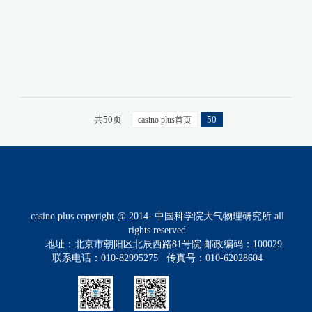
共50页
50
casino plus首页
casino plus copyright @ 2014- 中国科学院大气物理研究所 all
rights reserved
地址：北京市朝阳区北辰西路81号院 邮政编码：100029
联系电话：010-82995275 传真号：010-62028604