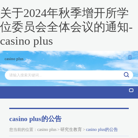
关于2024年秋季增开所学
位委员会全体会议的通知-
casino plus
casino plus
tog
nav
casino plus的公告
您当前的位置：
casino plus
>
研究生教育
>
casino plus的公告