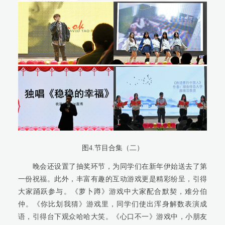
图
4.
节目合集（二）
晚会还设置了抽奖环节，为同学们在新年伊始送去了第
一份祝福。此外，丰富有趣的互动游戏更是精彩纷呈，引得
大家踊跃参与。《萝卜蹲》游戏中大家配合默契，难分伯
仲。《你比划我猜》游戏里，同学们使出浑身解数表演成
语，引得台下观众哈哈大笑。《心口不一》游戏中，小朋友