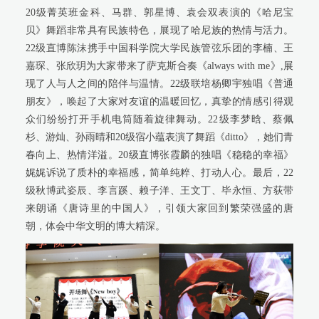
20
级菁英班金科、马群、郭星博、袁会双表演的《哈尼宝
贝》舞蹈非常具有民族特色，展现了哈尼族的热情与活力。
22
级直博陈沫携手中国科学院大学民族管弦乐团的李楠、王
嘉琛、张欣玥为大家带来了萨克斯合奏《
always with me
》
,
展
现了人与人之间的陪伴与温情。
22
级联培杨卿宇独唱《普通
朋友》，唤起了大家对友谊的温暖回忆，真挚的情感引得观
众们纷纷打开手机电筒随着旋律舞动。
22
级李梦晗、蔡佩
杉、游灿、孙雨晴和
20
级宿小蕴表演了舞蹈《
ditto
》，她们青
春向上、热情洋溢。
20
级直博张霞麟的独唱《稳稳的幸福》
娓娓诉说了质朴的幸福感，简单纯粹、打动人心。最后，
22
级秋博武姿辰、李言蹊、赖子洋、王文丁、毕永恒、方荻带
来朗诵《唐诗里的中国人》，引领大家回到繁荣强盛的唐
朝，体会中华文明的博大精深。