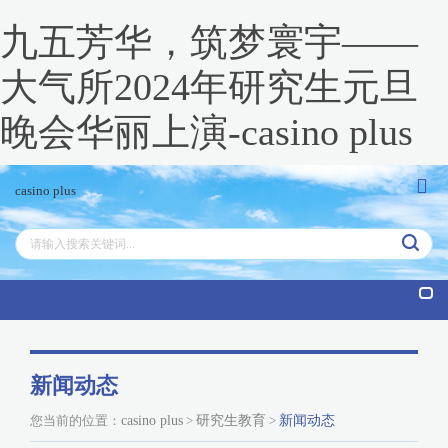
九五芳华，筑梦寰宇——
大气所2024年研究生元旦
晚会华丽上演-casino plus
casino plus
tog
nav
新闻动态
您当前的位置：
casino plus
>
研究生教育
>
新闻动态