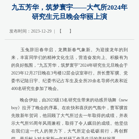
九五芳华，筑梦寰宇——大气所2024年
研究生元旦晚会华丽上演
发布时间：2023-12-29 | 【 】
玉兔辞旧春华启，龙腾新春气象新。为迎接龙年的到
来，丰富同学们的精神文化生活，营造奋发向上、积极有为
的良好氛围，“九五芳华，筑梦寰宇”
2024
年研究生元旦晚会于
2023
年
12
月
27
日晚在
3
号楼
12
层会议室举行。所长曹军骥、党
委书记陆日宇、纪委书记占车生及全所
20
余名导师代表和近
400
名研究生参加了晚会。
晚会伊始，由
2023
级
13
名研究生带来的动感开场舞《
new
boy
》拉开了晚会的序幕。在欢快和喜庆的气氛中，曹军骥首
先致新年贺词，他回顾了大气所过去一年取得的成绩，并表
示大气所
95
周年风雨兼程，取得了令人瞩目的成绩。他坚信
在我们这一代人的努力下，大气所定会砥砺前行，再创辉
煌。最后献上对大家新一年科研工作及生活的美好祝愿。