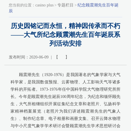
您当前的位置：
casino plus
>
专题栏目
>
纪念顾震潮先生百年诞
辰
历史因铭记而永恒，精神因传承而不朽
——大气所纪念顾震潮先生百年诞辰系
列活动安排
发布时间：2020-06-09 | 【 】
顾震潮先生（1920-1976）是我国著名的气象学家与大气
科学家，是我国数值预报、云雾物理、人工影响天气等诸多
学科的开拓者。1973-1976年任中国科学院大气物理研究所所
长。今年是顾震潮先生诞辰100周年纪念，为纪念和缅怀顾先
生，大气所相继组织开展征集纪念文章和老照片、弘扬科学
家精神档案展览（老照片为我们讲述顾震潮先生的气象人
生）、制作纪念章、电子相册和画册文集、召开云降水物理
与中小尺度气象学学术研讨会暨顾震潮先生学术思想研讨会