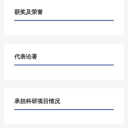
获奖及荣誉
代表论著
承担科研项目情况