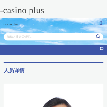
-casino plus
casino plus
tog
nav
人员详情