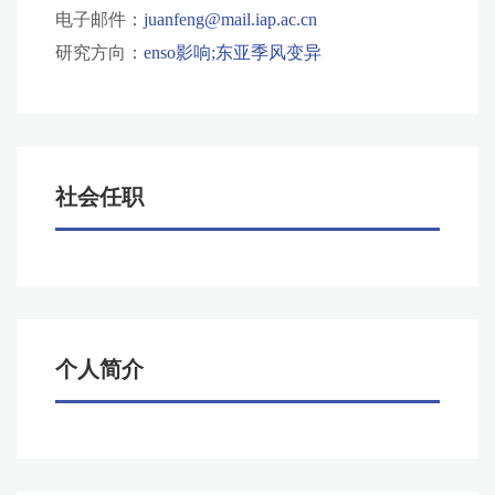
电子邮件：
juanfeng@mail.iap.ac.cn
研究方向：
enso影响;东亚季风变异
社会任职
个人简介