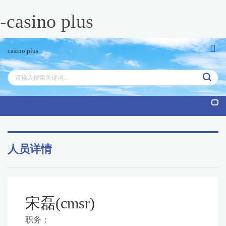
-casino plus
casino plus
tog
nav
人员详情
宋磊(cmsr)
职务：