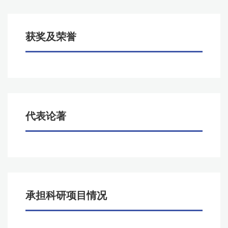
获奖及荣誉
代表论著
承担科研项目情况