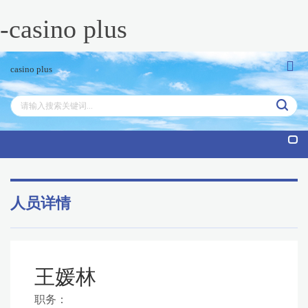
-casino plus
casino plus
tog
nav
人员详情
王媛林
职务：