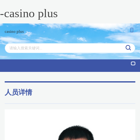
-casino plus
casino plus
tog
nav
人员详情