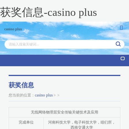
获奖信息-casino plus
casino plus
tog
nav
获奖信息
您当前的位置：
casino plus
> >
无线网络物理层安全传输关键技术及应用
完成单位
河南科技大学，电子科技大学，咱们所，
西南交通大学