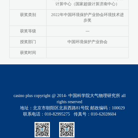
计算中心（国家超级计算济南中心）
获奖类别
2022年中国环境保护产业协会环境技术进
步奖
获奖等级
---
授奖部门
中国环境保护产业协会
获奖时间
casino plus copyright @ 2014- 中国科学院大气物理研究所 all
rights reserved
地址：北京市朝阳区北辰西路81号院 邮政编码：100029
联系电话：010-82995275 传真号：010-62028604