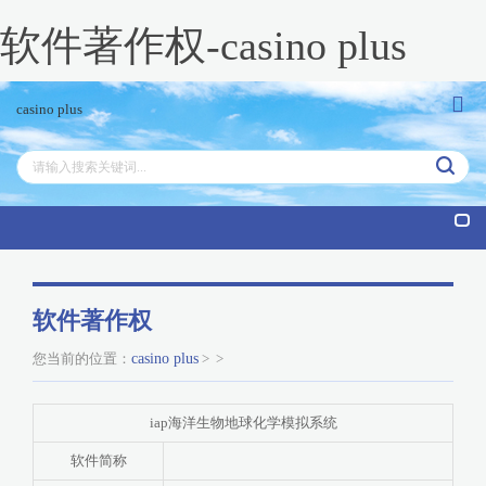
软件著作权-casino plus
casino plus
tog
nav
软件著作权
您当前的位置：
casino plus
> >
iap海洋生物地球化学模拟系统
软件简称