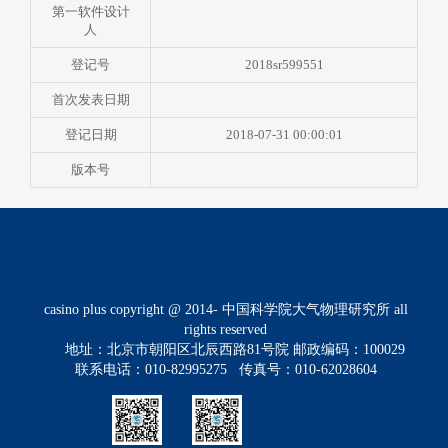
第一软件设计
人
登记号
2018sr599551
首次发表日期
登记日期
2018-07-31 00:00:01
版本号
casino plus copyright @ 2014- 中国科学院大气物理研究所 all
rights reserved
地址：北京市朝阳区北辰西路81号院 邮政编码：100029
联系电话：010-82995275 传真号：010-62028604