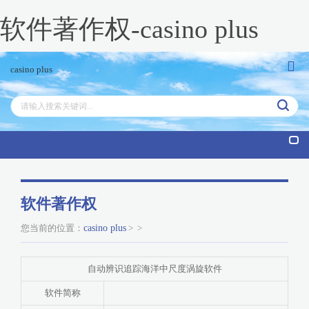
软件著作权-casino plus
casino plus
tog
nav
软件著作权
您当前的位置：
casino plus
> >
自动辨识追踪海洋中尺度涡旋软件
软件简称