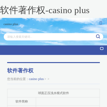
软件著作权-casino plus
casino plus
tog
nav
软件著作权
您当前的位置：
casino plus
> >
球面正压浅水模式软件
软件简称