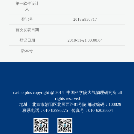
第一软件设计
人
登记号
2018sr930717
首次发表日期
登记日期
2018-11-21 00:00:04
版本号
casino plus copyright @ 2014- 中国科学院大气物理研究所 all
rights reserved
地址：北京市朝阳区北辰西路81号院 邮政编码：100029
联系电话：010-82995275 传真号：010-62028604