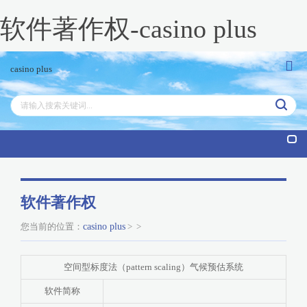
软件著作权-casino plus
casino plus
tog
nav
软件著作权
您当前的位置：
casino plus
> >
空间型标度法（pattern scaling）气候预估系统
软件简称