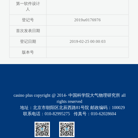
第一软件设计
人
登记号
2019sr0176976
首次发表日期
登记日期
2019-02-25 00:00:03
版本号
casino plus copyright @ 2014- 中国科学院大气物理研究所 all
rights reserved
地址：北京市朝阳区北辰西路81号院 邮政编码：100029
联系电话：010-82995275 传真号：010-62028604