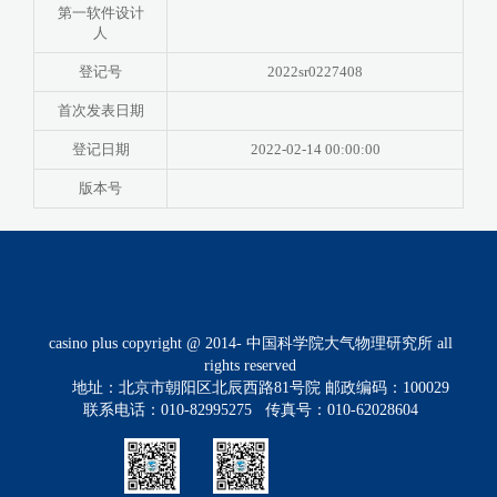
第一软件设计
人
登记号
2022sr0227408
首次发表日期
登记日期
2022-02-14 00:00:00
版本号
casino plus copyright @ 2014- 中国科学院大气物理研究所 all
rights reserved
地址：北京市朝阳区北辰西路81号院 邮政编码：100029
联系电话：010-82995275 传真号：010-62028604