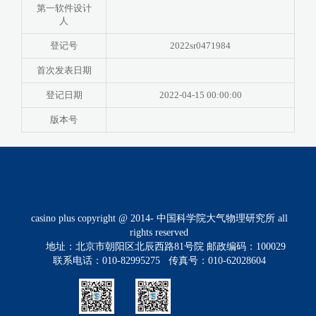
第一软件设计
人
登记号
2022sr0471984
首次发表日期
登记日期
2022-04-15 00:00:00
版本号
casino plus copyright @ 2014- 中国科学院大气物理研究所 all
rights reserved
地址：北京市朝阳区北辰西路81号院 邮政编码：100029
联系电话：010-82995275 传真号：010-62028604