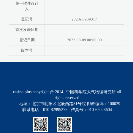
第一软件设计
人
登记号
2023sr0909317
首次发表日期
登记日期
2023-08-09 00:00:00
版本号
casino plus copyright @ 2014- 中国科学院大气物理研究所 all
rights reserved
地址：北京市朝阳区北辰西路81号院 邮政编码：100029
联系电话：010-82995275 传真号：010-62028604